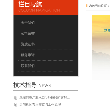
||
您的当前位置：
关于我们
公司荣誉
资质证书
服务承诺
联系我们
技术指导
NEWS
乌泥河电厂取水口“堵栅难题”破解…
启闭机的布局安置与工作原理